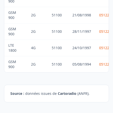
900
GSM
2G
51100
21/08/1998
051229
900
GSM
2G
51100
28/11/1997
051229
900
LTE
4G
51100
24/10/1997
051229
1800
GSM
2G
51100
05/08/1994
051229
900
Source :
données issues de
Cartoradio
(ANFR).